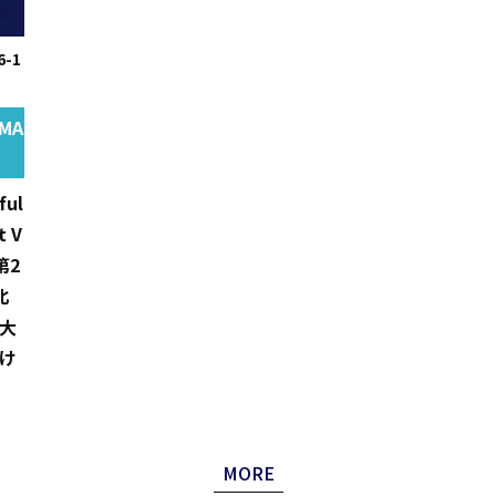
6-1
RMA
ful
t V
 第2
北
大
け
MORE