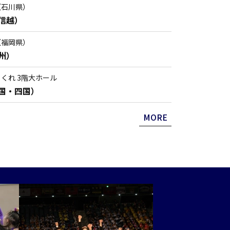
（石川県）
信越）
（福岡県）
州）
くれ 3階大ホール
国・四国）
MORE