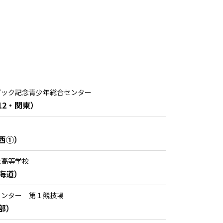
ピック記念青少年総合センター
12・関東）
西①）
丘高等学校
海道）
センター 第１競技場
部）